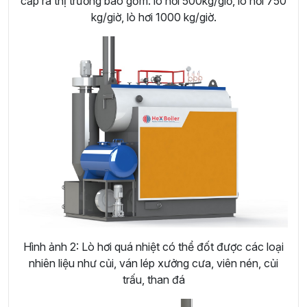
cấp ra thị trường bao gồm: lò hơi 500kg/giờ, lò hơi 750
kg/giờ, lò hơi 1000 kg/giờ.
Hình ảnh 2: Lò hơi quá nhiệt có thể đốt được các loại
nhiên liệu như củi, ván lép xưởng cưa, viên nén, củi
trấu, than đá