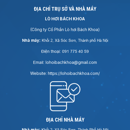
ĐỊA CHỈ TRỤ SỞ VÀ NHÀ MÁY
LÒ HƠI BÁCH KHOA
(Công ty Cổ Phần Lò hơi Bách Khoa)
Nhà máy:
Khối 2, Xã Sóc Sơn, Thành phố Hà Nội
Điện thoại: 091 775 40 59
lohoibachkhoa@gmail.com
Email:
Website: https://lohoibachkhoa.com/
ĐỊA CHỈ NHÀ MÁY
Nhà máy:
Khối 2, Xã Sóc Sơn, Thành Phố Hà Nội