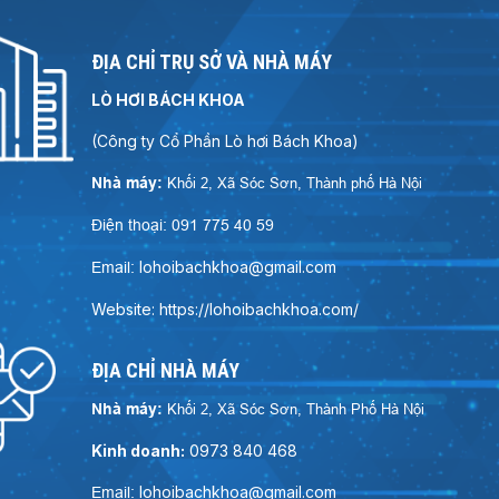
ĐỊA CHỈ TRỤ SỞ VÀ NHÀ MÁY
LÒ HƠI BÁCH KHOA
(Công ty Cổ Phần Lò hơi Bách Khoa)
Nhà máy:
Khối 2, Xã Sóc Sơn, Thành phố Hà Nội
Điện thoại: 091 775 40 59
lohoibachkhoa@gmail.com
Email:
Website: https://lohoibachkhoa.com/
ĐỊA CHỈ NHÀ MÁY
Nhà máy:
Khối 2, Xã Sóc Sơn, Thành Phố Hà Nội
Kinh doanh:
0973 840 468
lohoibachkhoa@gmail.com
Email: