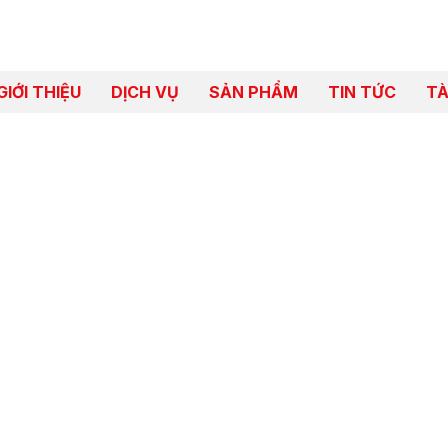
GIỚI THIỆU
DỊCH VỤ
SẢN PHẨM
TIN TỨC
TÀ
LÒ ĐỐT RÁC THẢI Y TẾ
Trang chủ
Sản phẩm
Nồi hơi
Lò đốt rác thải y tế