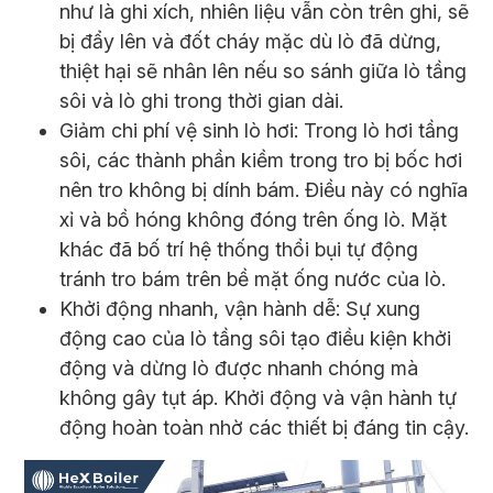
như là ghi xích, nhiên liệu vẫn còn trên ghi, sẽ
bị đẩy lên và đốt cháy mặc dù lò đã dừng,
thiệt hại sẽ nhân lên nếu so sánh giữa lò tầng
sôi và lò ghi trong thời gian dài.
Giảm chi phí vệ sinh lò hơi: Trong lò hơi tầng
sôi, các thành phần kiềm trong tro bị bốc hơi
nên tro không bị dính bám. Điều này có nghĩa
xỉ và bồ hóng không đóng trên ống lò. Mặt
khác đã bố trí hệ thống thổi bụi tự động
tránh tro bám trên bề mặt ống nước của lò.
Khởi động nhanh, vận hành dễ: Sự xung
động cao của lò tầng sôi tạo điều kiện khởi
động và dừng lò được nhanh chóng mà
không gây tụt áp. Khởi động và vận hành tự
động hoàn toàn nhờ các thiết bị đáng tin cậy.