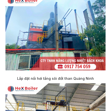
Lắp đặt nồi hơi tầng sôi đốt than Quảng Ninh​